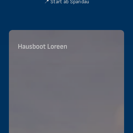
📍 Start ab Spandau
Hausboot Loreen