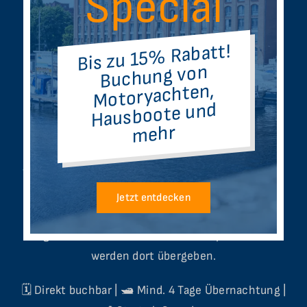
Special
Workation
ihre
Bis zu 15% Rabatt!
Buchung von
auf dem Wasser in
Motoryachten,
Hausboote und
Berlin!
mehr
Tagesverleih und Charter behandeln wir getrennt.
Sie können die Boote über unseren Boots- und
Jetzt entdecken
Yachtcharter Lanke Charter buchen. Die Boote
liegen trotzdem im Altstadthafen Spandau und
werden dort übergeben.
🗓️ Direkt buchbar | 🛥️ Mind. 4 Tage Übernachtung |