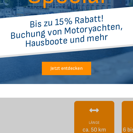
Bis zu 15% Rabatt!
Buchung von
Motoryachten,
Hausboote und
mehr
Jetzt entdecken
LÄNGE
ca. 50 km
6 bi