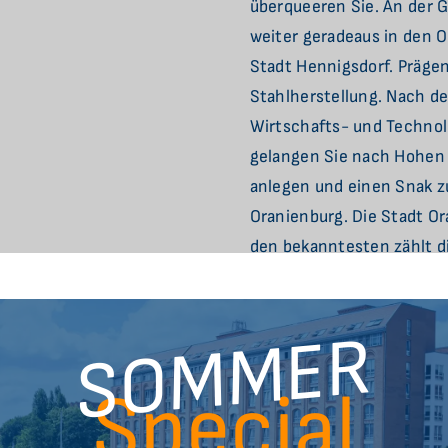
überqueeren Sie. An der 
weiter geradeaus in den O
Stadt Hennigsdorf. Prägen
Stahlherstellung. Nach d
Wirtschafts- und Technol
gelangen Sie nach Hohen 
anlegen und einen Snak z
Oranienburg. Die Stadt Or
den bekanntesten zählt 
das Schloss Oranienburg
Hinweg, ein Abstecher üb
SOMMER
lohnenswert.
Special