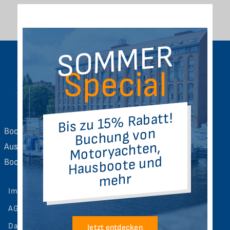
SOMMER
Special
Bis zu 15% Rabatt!
Buchung von
Bootsverleih im Zentrum von Berlin-Spandau. Große
Motoryachten,
Auswahl an Motorbooten, Chartern mit und ohne
Hausboote und
Bootsführerschein
mehr
Impressum
AGB
Datenschutz
Jetzt entdecken