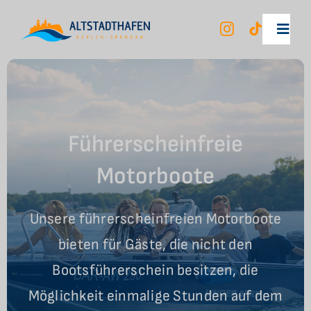
Zum
Inhalt
Toggl
springen
Navig
Unsere Mietboote
Berlin City Tour
Führerscheinfreie
Motorboote
Ihr Erlebnis
Unsere führerscheinfreien Motorboote
Unser Hafen
bieten für Gäste, die nicht den
Bootsführerschein besitzen, die
FAQ
Möglichkeit einmalige Stunden auf dem