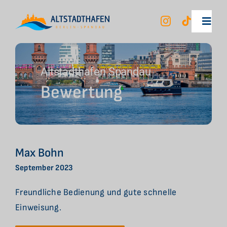
Zum
Inhalt
Toggl
springen
Navig
Unsere Mietboote
Altstadthafen Spandau
Bewertung
Berlin City Tour
Ihr Erlebnis
Max Bohn
Unser Hafen
September 2023
Freundliche Bedienung und gute schnelle
FAQ
Einweisung.