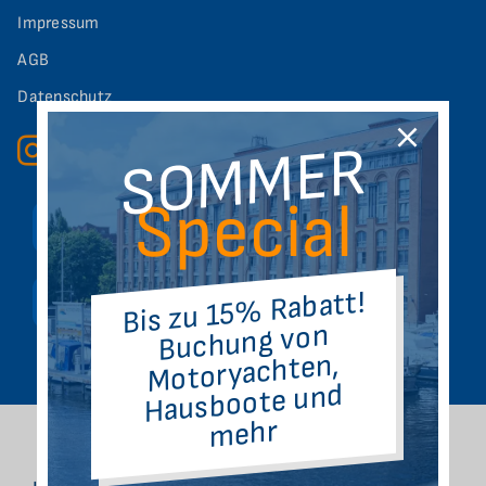
Impressum
AGB
Datenschutz
SOMMER
Special
+49 (0)30 – 20 14 45 05
Bis zu 15% Rabatt!
info@altstadthafen-spandau.de
Buchung von
Motoryachten,
Hausboote und
mehr