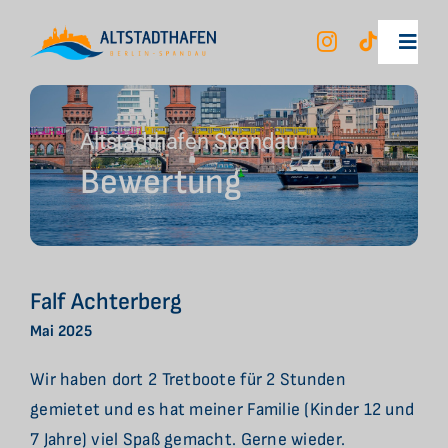
Zum
Inhalt
Toggl
springen
Navig
Unsere Mietboote
Altstadthafen Spandau
Bewertung
Berlin City Tour
Ihr Erlebnis
Falf Achterberg
Unser Hafen
Mai 2025
Wir haben dort 2 Tretboote für 2 Stunden
FAQ
gemietet und es hat meiner Familie (Kinder 12 und
7 Jahre) viel Spaß gemacht. Gerne wieder.