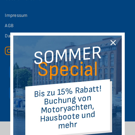
Impressum
AGB
Datenschutz
SOMMER
Special
+49 (0)30 – 20 14 45 05
Bis zu 15% Rabatt!
info@altstadthafen-spandau.de
Buchung von
Motoryachten,
Hausboote und
mehr