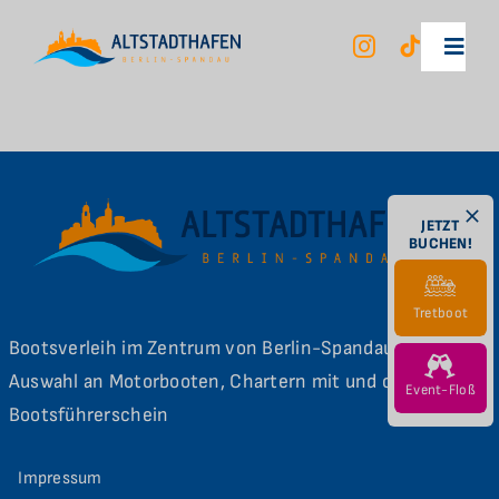
Zum
Inhalt
Toggl
springen
Navig
Unsere Mietboote
Berlin City Tour
JETZT
BUCHEN!
Ihr Erlebnis
Tretboot
Bootsverleih im Zentrum von Berlin-Spandau. Große
Unser Hafen
Auswahl an Motorbooten, Chartern mit und ohne
Event-Floß
Bootsführerschein
FAQ
Impressum