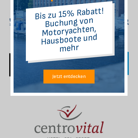
Bis zu 15% Rabatt!
Buchung von
Motoryachten,
Hausboote und
mehr
Jetzt entdecken